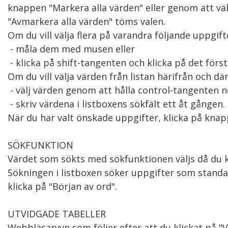
knappen "Markera alla värden" eller genom att väl
"Avmarkera alla värden" töms valen.

Om du vill välja flera på varandra följande uppgifter
 - måla dem med musen eller

 - klicka på shift-tangenten och klicka på det första och sista värdet i önskad lista.

Om du vill välja värden från listan härifrån och däri
 - välj värden genom att hålla control-tangenten nedtryckt samtidigt som du väljer eller

 - skriv värdena i listboxens sökfält ett åt gången. När du klickar på Enter väljs värdet.

När du har valt önskade uppgifter, klicka på knapp
SÖKFUNKTION

Värdet som sökts med sökfunktionen väljs då du kl
Sökningen i listboxen söker uppgifter som standard
klicka på "Början av ord".

UTVIDGADE TABELLER

Webbläsarvyn som följer efter att du klickat på "V