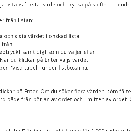
ja listans första värde och trycka på shift- och en
 från listan:

från:

en "Visa tabell" under listboxarna.

ickar på Enter. Om du söker flera värden, töm fältet
 både från början av ordet och i mitten av ordet. O
isa tabell" är begränsad till ungefär 1 000 rader och