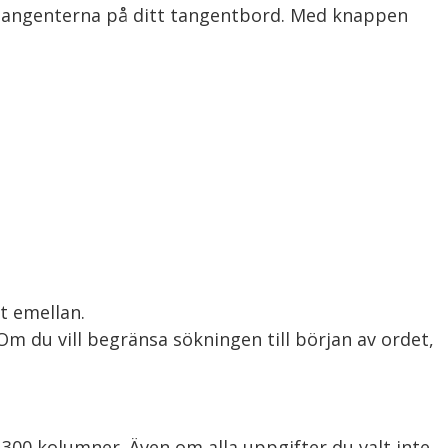
d-tangenterna på ditt tangentbord. Med knappen 
 emellan.

m du vill begränsa sökningen till början av ordet, 
 300 kolumner. Även om alla uppgifter du valt inte 