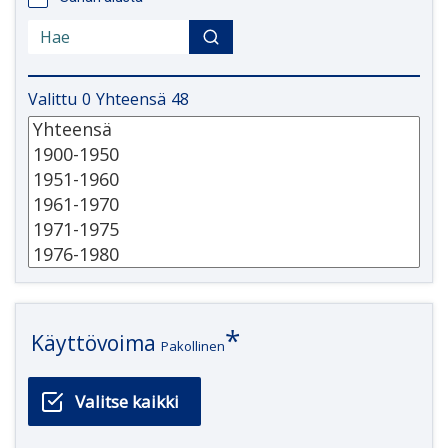
Valittu
0
Yhteensä
48
Käyttövoima
Pakollinen