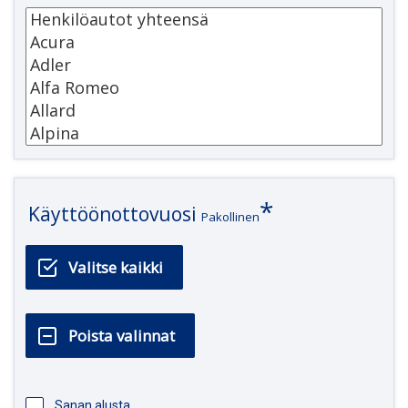
Käyttöönottovuosi
Pakollinen
Sanan alusta